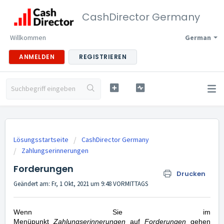
CashDirector Germany
Willkommen
German
ANMELDEN
REGISTRIEREN
Lösungsstartseite
CashDirector Germany
Zahlungserinnerungen
Forderungen
Drucken
Geändert am: Fr, 1 Okt, 2021 um 9:48 VORMITTAGS
Wenn Sie im 
Menüpunkt 
Zahlungserinnerungen
 auf 
Forderungen
 gehen 